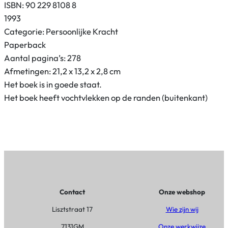
j
ISBN: 90 229 8108 8
k
1993
o
Categorie: Persoonlijke Kracht
n
Paperback
d
Aantal pagina’s: 278
e
Afmetingen: 21,2 x 13,2 x 2,8 cm
r
Het boek is in goede staat.
h
Het boek heeft vochtvlekken op de randen (buitenkant)
o
u
d
a
a
n
t
Contact
Onze webshop
a
Lisztstraat 17
Wie zijn wij
l
7131GM
Onze werkwijze