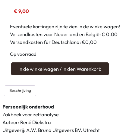
€
9,00
Eventuele kortingen zijn te zien in de winkelwagen!
Verzendkosten voor Nederland en België: € 0,00
Versandkosten für Deutschland: €0,00
Op voorraad
P
In de winkelwagen / In den Warenkorb
e
r
s
Beschrijving
o
o
Persoonlijk onderhoud
n
Zakboek voor zelfanalyse
l
Auteur: René Diekstra
i
Uitgeverij: A.W. Bruna Uitgevers BV. Utrecht