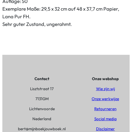
Auflage: 50
f
Exemplare Maße: 29,5 x 32 cm auf 48 x 37,7 cm Papier,
a
Lana Pur FH.
b
Sehr guter Zustand, ungerahmt.
e
l
d
i
e
r
e
n
Contact
Onze webshop
’
Lisztstraat 17
Wie zijn wij
,
7131GM
Onze werkwijze
k
Lichtenvoorde
Retourneren
l
e
Nederland
Social media
u
bert@mijnboekjouwboek.nl
Disclaimer