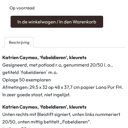
Op voorraad
K
In de winkelwagen / In den Warenkorb
a
t
r
Beschrijving
i
e
Katrien Caymax, ‘fabeldieren’, kleurets
n
Gesigneerd, met potlood r.o, genummerd 20/50 l. o.,
C
getiteld ´fabeldieren´ m.o.
a
Oplage 50 exemplaren
y
Afmetingen: 29,5 x 32 op 48 x 37,7 cm papier Lana Pur FH.
m
In zeer goede staat, niet ingelijst.
a
Katrien Caymax, ‘fabeldieren’, kleurets
x
Unten rechts mit Bleistift signiert, unten links nummeriert
,
20/50, unten mittig betitelt „Fabeldieren“.
‘