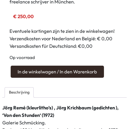
freelance schrijver in München.
€
250,00
Eventuele kortingen zijn te zien in de winkelwagen!
Verzendkosten voor Nederland en België: € 0,00
Versandkosten für Deutschland: €0,00
Op voorraad
J
In de winkelwagen / In den Warenkorb
ö
r
g
Beschrijving
R
e
Jörg Remé (kleurlitho’s) , Jörg Krichbaum (gedichten ),
m
‘Von den Stunden‘ (1972)
é
Galerie Schmücking.
(