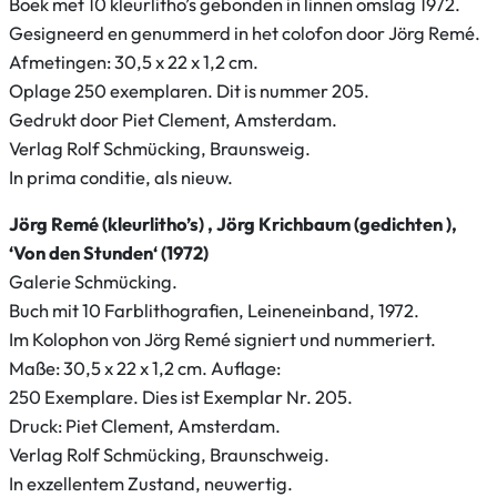
Boek met 10 kleurlitho’s gebonden in linnen omslag 1972.
k
Gesigneerd en genummerd in het colofon door Jörg Remé.
l
Afmetingen: 30,5 x 22 x 1,2 cm.
e
Oplage 250 exemplaren. Dit is nummer 205.
u
Gedrukt door Piet Clement, Amsterdam.
r
Verlag Rolf Schmücking, Braunsweig.
l
In prima conditie, als nieuw.
i
Jörg Remé (kleurlitho’s) , Jörg Krichbaum (gedichten ),
t
‘Von den Stunden‘ (1972)
h
Galerie Schmücking.
o
Buch mit 10 Farblithografien, Leineneinband, 1972.
’
Im Kolophon von Jörg Remé signiert und nummeriert.
s
Maße: 30,5 x 22 x 1,2 cm. Auflage:
)
250 Exemplare. Dies ist Exemplar Nr. 205.
,
Druck: Piet Clement, Amsterdam.
J
Verlag Rolf Schmücking, Braunschweig.
ö
In exzellentem Zustand, neuwertig.
r