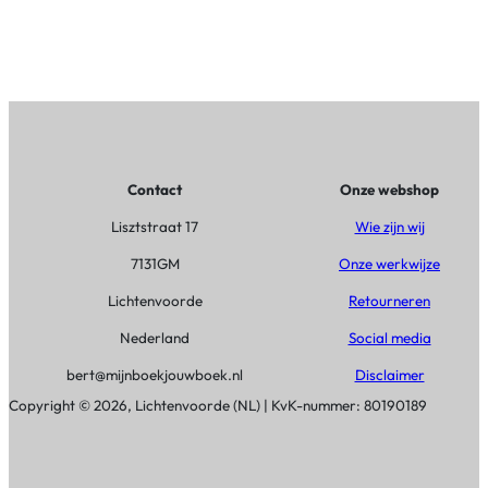
g
K
r
i
c
h
b
Contact
Onze webshop
a
Lisztstraat 17
Wie zijn wij
u
7131GM
Onze werkwijze
m
Lichtenvoorde
Retourneren
(
g
Nederland
Social media
e
bert@mijnboekjouwboek.nl
Disclaimer
d
Copyright © 2026, Lichtenvoorde (NL) | KvK-nummer: 80190189
i
c
h