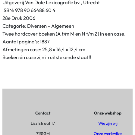
s
Uitgeverij Van Dale Lexicografie bv., Utrecht
c
ISBN: 978 90 66488 60 4
h
28e Druk 2006
u
Categorie: Diversen – Algemeen
y
Twee hardcover boeken (A t/m M en N t/m Z) in een case.
l
Aantal pagina’s: 1887
g
Afmetingen case: 25,8 x 16,4 x 12,4 cm
r
Boeken én case zijn in uitstekende staat!!
o
t
e
p
u
z
z
Contact
Onze webshop
e
Lisztstraat 17
Wie zijn wij
l
e
7131GM
Onze werkwijze