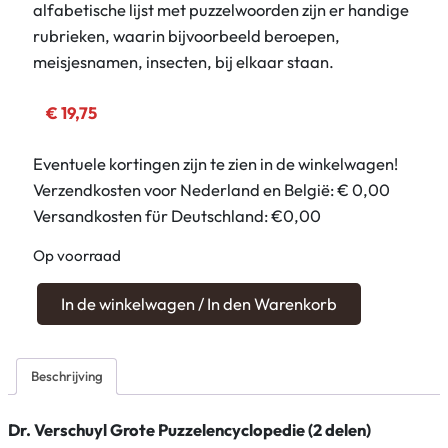
alfabetische lijst met puzzelwoorden zijn er handige
rubrieken, waarin bijvoorbeeld beroepen,
meisjesnamen, insecten, bij elkaar staan.
€
19,75
Eventuele kortingen zijn te zien in de winkelwagen!
Verzendkosten voor Nederland en België: € 0,00
Versandkosten für Deutschland: €0,00
Op voorraad
D
In de winkelwagen / In den Warenkorb
r
.
V
Beschrijving
e
r
Dr. Verschuyl Grote Puzzelencyclopedie (2 delen)