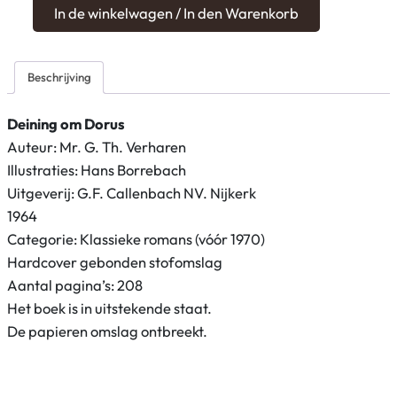
D
In de winkelwagen / In den Warenkorb
e
i
n
Beschrijving
i
n
Deining om Dorus
g
Auteur: Mr. G. Th. Verharen
o
Illustraties: Hans Borrebach
m
Uitgeverij: G.F. Callenbach NV. Nijkerk
D
1964
o
Categorie: Klassieke romans (vóór 1970)
r
Hardcover gebonden stofomslag
u
Aantal pagina’s: 208
s
Het boek is in uitstekende staat.
(
De papieren omslag ontbreekt.
1
9
6