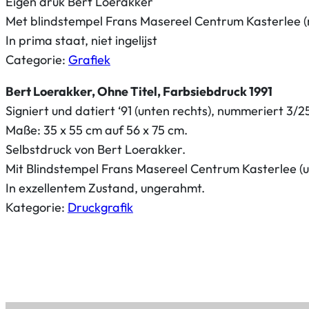
a
Eigen druk Bert Loerakker
k
Met blindstempel Frans Masereel Centrum Kasterlee (r
k
In prima staat, niet ingelijst
e
Categorie:
Grafiek
r
Bert Loerakker, Ohne Titel, Farbsiebdruck 1991
,
Signiert und datiert ‘91 (unten rechts), nummeriert 3/25 
Z
Maße: 35 x 55 cm auf 56 x 75 cm.
o
Selbstdruck von Bert Loerakker.
n
Mit Blindstempel Frans Masereel Centrum Kasterlee (u
d
In exzellentem Zustand, ungerahmt.
e
Kategorie:
Druckgrafik
r
t
i
t
e