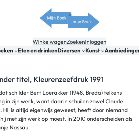
Winkelwagen
Zoeken
Inloggen
oeken
Eten en drinken
Diversen
Kunst
Aanbiedinge
nder titel, Kleurenzeefdruk 1991
dat schilder Bert Loerakker (1948, Breda) telkens
 in zijn werk, want daarin schuilen zowel Claude
 Hij is altijd eigenwijs geweest, heeft door niemand
hij met zijn werk op moest. In 2010 onderscheiden als
anje Nassau.