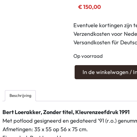
€
150,00
Eventuele kortingen zijn t
Verzendkosten voor Neder
Versandkosten für Deuts
Op voorraad
B
In de winkelwagen / 
e
r
t
Beschrijving
L
o
Bert Loerakker, Zonder titel, Kleurenzeefdruk 1991
e
Met potlood gesigneerd en gedateerd ‘91 (r.o.) genumme
r
Afmetingen: 35 x 55 op 56 x 75 cm.