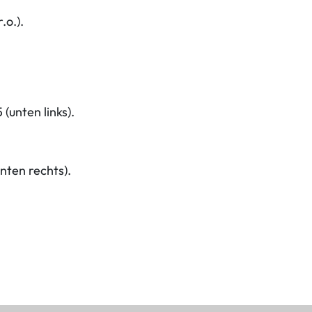
.o.).
(unten links).
nten rechts).