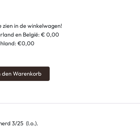
e zien in de winkelwagen!
land en België: € 0,00
chland: €0,00
In den Warenkorb
rd 3/25 (l.o.).